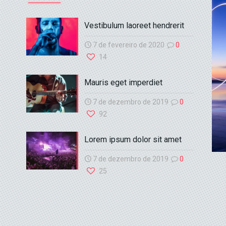
Vestibulum laoreet hendrerit
7 de fevereiro de 2020
0
14
Mauris eget imperdiet
7 de dezembro de 2019
0
92
Lorem ipsum dolor sit amet
7 de dezembro de 2019
0
25