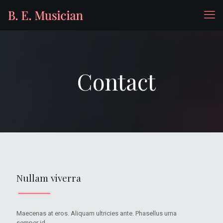
Contact
Nullam viverra
Maecenas at eros. Aliquam ultricies ante. Phasellus urna
semper id.