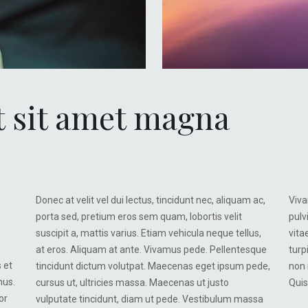
t sit amet magna
Donec at velit vel dui lectus, tincidunt nec, aliquam ac,
Viva
porta sed, pretium eros sem quam, lobortis velit
pulv
suscipit a, mattis varius. Etiam vehicula neque tellus,
vita
at eros. Aliquam at ante. Vivamus pede. Pellentesque
turp
 et
tincidunt dictum volutpat. Maecenas eget ipsum pede,
non 
mus.
cursus ut, ultricies massa. Maecenas ut justo
Quis
or
vulputate tincidunt, diam ut pede. Vestibulum massa