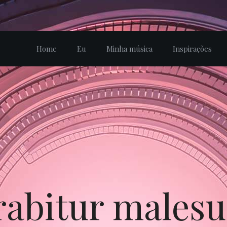
Home
Eu
Minha música
Inspirações
abitur males