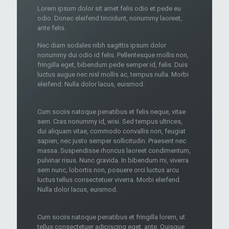
Lorem ipsum dolor sit amet felis odio et pede eu
odio. Donec eleifend tincidunt, nonummy laoreet,
ante felis.
Nec diam sodales nibh sagittis ipsum dolor
nonummy dui odio id felis. Pellentesque mollis non,
fringilla eget, bibendum pede semper id, felis. Duis
luctus augue nec nisl mollis ac, tempus nulla. Morbi
eleifend. Nulla dolor lacus, euismod.
Cum sociis natoque penatibus et felis neque, vitae
sem. Cras nonummy id, wisi. Sed tempus ultrices,
dui aliquam vitae, commodo convallis non, feugiat
sapien, nec justo semper sollicitudin. Praesent nec
massa. Suspendisse rhoncus laoreet condimentum,
pulvinar risus. Nunc gravida. In bibendum mi, viverra
sem nunc, lobortis non, posuere orci luctus arcu
luctus tellus consectetuer viverra. Morbi eleifend.
Nulla dolor lacus, euismod.
Cum sociis natoque penatibus et fringilla lorem, ut
tellus consectetuer adipiscing eget, ante. Quisque