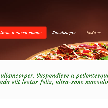
te-se a nossa equipe
Localização
BeSites
 ullamcorper. Suspendisse a pellentesqu
da elit lectus felis, ultra-sons masculin