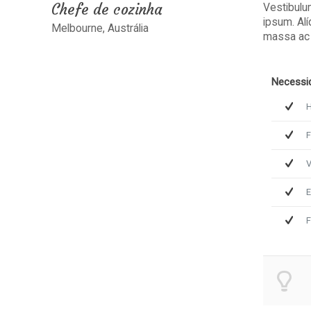
Chefe de cozinha
Vestibulum
ipsum. Alí
Melbourne, Austrália
massa ac 
Necessi
H
F
V
E
F