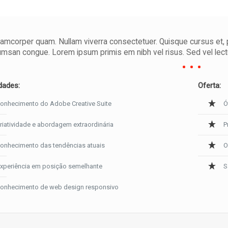
lamcorper quam. Nullam viverra consectetuer. Quisque cursus et, p
msan congue. Lorem ipsum primis em nibh vel risus. Sed vel lectus
dades:
Oferta:
onhecimento do Adobe Creative Suite
Ó
riatividade e abordagem extraordinária
P
onhecimento das tendências atuais
O
xperiência em posição semelhante
S
onhecimento de web design responsivo