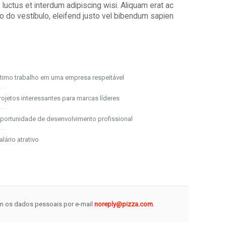
luctus et interdum adipiscing wisi. Aliquam erat ac
ção do vestíbulo, eleifend justo vel bibendum sapien
timo trabalho em uma empresa respeitável
rojetos interessantes para marcas líderes
portunidade de desenvolvimento profissional
alário atrativo
om os dados pessoais por e-mail
noreply@pizza.com
.