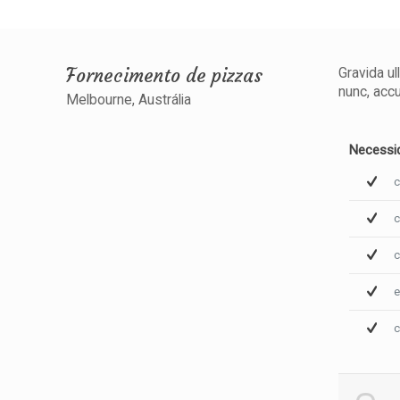
Fornecimento de pizzas
Gravida ul
nunc, accu
Melbourne, Austrália
Necessi
c
c
c
e
c