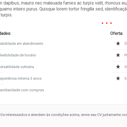
 dapibus, mauris nec maleuada fames ac turpis velit, rhoncus eu, 
quamo inteiro purus. Quisque lorem tortor fringilla sed, identifica
turpis.
dades:
Oferta:
abilidade em atendimento
Ó
lexibilidade de horário
P
ersatilidade culinária
O
xperiência mínima 3 anos
S
amiliaridade com compras
Os interessados e atendem às condições acima, envie seu CV juntamente c