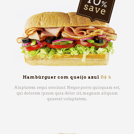
Hambúrguer com queijo azul
R$ 4
Aluptatem sequi nesciunt. Neque porro quisquam est,
qui dolorem ipsum quia dolor sit, magnam aliquam
quaerat voluptatem.