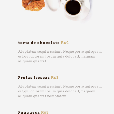
torta de chocolate
R$4
Aluptatem sequi nesciunt. Neque porro quisquam
est, qui dolorem ipsum quia dolor sit, magnam
aliquam quaerat.
Frutas frescas
R$3
Aluptatem sequi nesciunt. Neque porro quisquam
est, qui dolorem ipsum quia dolor sit, magnam
aliquam quaerat voluptatem.
Panqueca
R$5