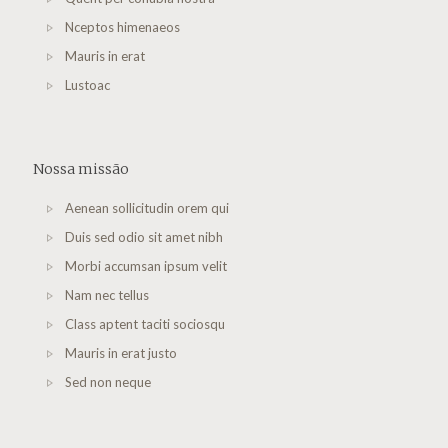
Nceptos himenaeos
Mauris in erat
Lustoac
Nossa missão
Aenean sollicitudin orem qui
Duis sed odio sit amet nibh
Morbi accumsan ipsum velit
Nam nec tellus
Class aptent taciti sociosqu
Mauris in erat justo
Sed non neque