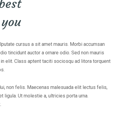
 best
 you
ulputate cursus a sit amet mauris. Morbi accumsan
odio tincidunt auctor a ornare odio. Sed non mauris
n elit. Class aptent taciti sociosqu ad litora torquent
os.
i, non felis. Maecenas malesuada elit lectus felis,
t ligula. Ut molestie a, ultricies porta urna.
.