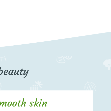
 beauty
smooth skin