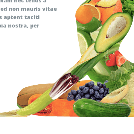
Nam nec tellus a
Sed non mauris vitae
s aptent taciti
ia nostra, per