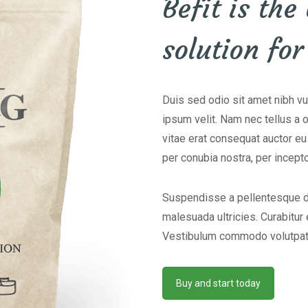
Befit is the
solution for
Duis sed odio sit amet nibh v
ipsum velit. Nam nec tellus a 
vitae erat consequat auctor eu i
per conubia nostra, per incept
Suspendisse a pellentesque du
malesuada ultricies. Curabitur e
Vestibulum commodo volutpat
Buy and start today