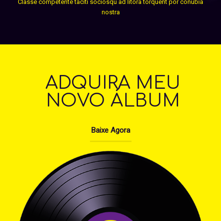
Classe competente taciti sociosqu ad litora torquent por conubia
nostra
ADQUIRA MEU
NOVO ÁLBUM
Baixe Agora