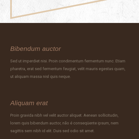
Bibendum auctor
Sed ut imperdiet nisi. Proin condimentum fermentum nunc. Etiam
pharetra, erat sed fermentum feugiat, velit mauris egestas quam,
ut aliquam massa nisl quis neque.
Aliquam erat
Proin gravida nibh vel velit auctor aliquet. Aenean sollicitudin,
lorem quis bibendum auctor, não é conseqüente ipsum, nem
sagittis sem nibh id elit. Duis sed odio sit amet.