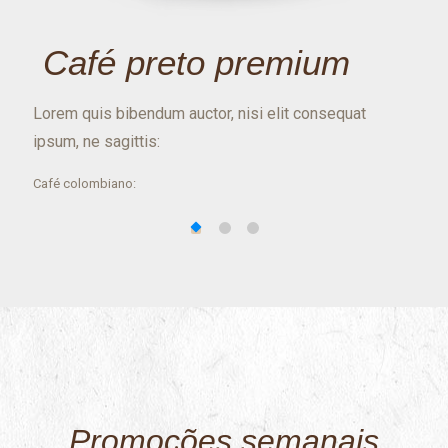
Café preto premium
c
or
Lorem quis bibendum auctor, nisi elit consequat
Vest
ipsum, ne sagittis:
enim
Café colombiano:
Café 
Leite condensado:
Leite
Promoções semanais